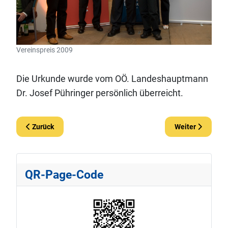
Vereinspreis 2009
Die Urkunde wurde vom OÖ. Landeshauptmann
Dr. Josef Pühringer persönlich überreicht.
Vorheriger Beitrag: 2011 Advent
Nächster Beitrag
Zurück
Weiter
QR-Page-Code