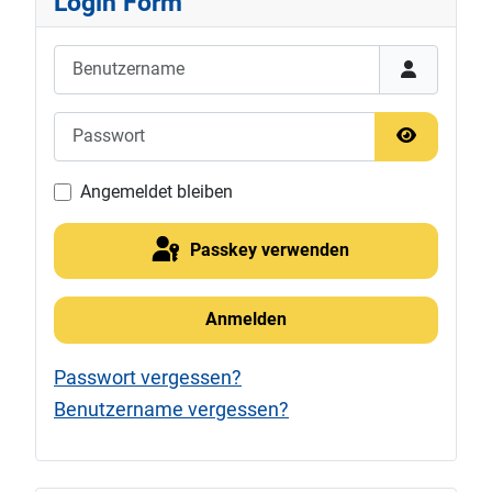
Login Form
Benutzername
Passwort
Passwort 
Angemeldet bleiben
Passkey verwenden
Anmelden
Passwort vergessen?
Benutzername vergessen?