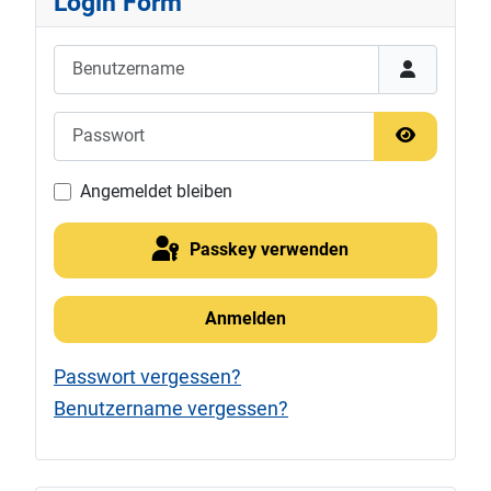
Login Form
Benutzername
Passwort
Passwort 
Angemeldet bleiben
Passkey verwenden
Anmelden
Passwort vergessen?
Benutzername vergessen?