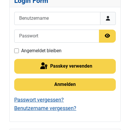
Login Form
Benutzername
Passwort
Passwort 
Angemeldet bleiben
Passkey verwenden
Anmelden
Passwort vergessen?
Benutzername vergessen?