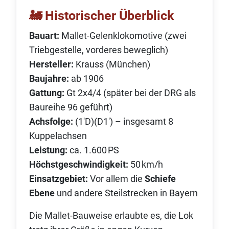
🚂 Historischer Überblick
Bauart:
Mallet-Gelenklokomotive (zwei
Triebgestelle, vorderes beweglich)
Hersteller:
Krauss (München)
Baujahre:
ab 1906
Gattung:
Gt 2x4/4 (später bei der DRG als
Baureihe 96 geführt)
Achsfolge:
(1′D)(D1′) – insgesamt 8
Kuppelachsen
Leistung:
ca. 1.600 PS
Höchstgeschwindigkeit:
50 km/h
Einsatzgebiet:
Vor allem die
Schiefe
Ebene
und andere Steilstrecken in Bayern
Die Mallet-Bauweise erlaubte es, die Lok